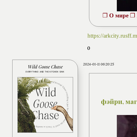
❒
О мире
❒
https://arkcity.rus
0
2024-01-11 06:20:25
Wild Goose Chase
EVERYTHING AND THE KITCHEN SINK
фэйри, ма