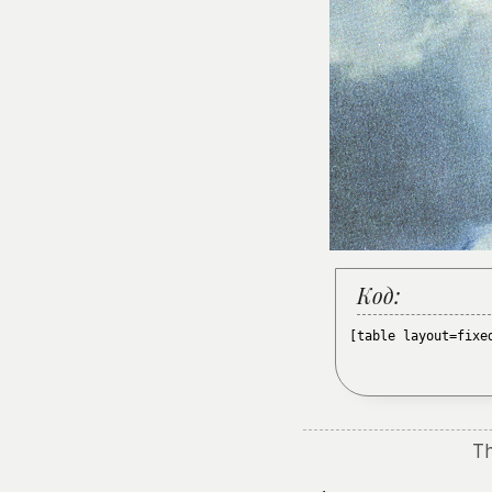
Код:
[table layout=fixe
Th