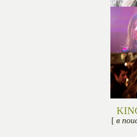
KIN
[
в пои