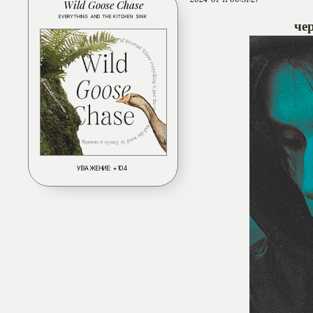
Wild Goose Chase
EVERYTHING AND THE KITCHEN SINK
че
УВАЖЕНИЕ:
+104