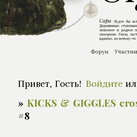
Сара
: Будто бы вс
Деревянные ступеньки
знакомое и родное п
химерами. Глаза, зас
вдалеке, но почему-то 
Форум
Участн
Привет, Гость!
Войдите
и
»
KICKS & GIGGLES cro
#8