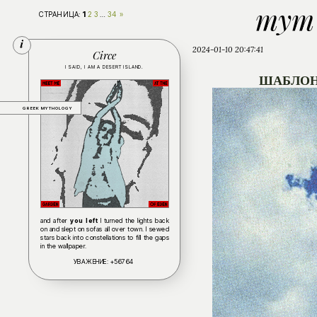
тут 
1
СТРАНИЦА:
2
3
…
34
»
2024-01-10 20:47:41
Circe
I SAID, I AM A DESERT ISLAND.
ШАБЛОН
GREEK MYTHOLOGY
and after
you left
I turned the lights back
on and slept on sofas all over town. I sewed
stars back into constellations to fill the gaps
in the wallpaper.
УВАЖЕНИЕ:
+56764