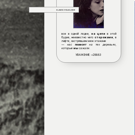
SLAVIC FOLKLORE
все в одной лодке,
на цепи
в этой
будке, неизвестно чего
сторожами
, в
лифте, застрявшем меж этажами
— нас
повесят
на тех деревьях,
которые
мы
сажали.
УВАЖЕНИЕ:
+28883