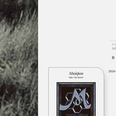
Ст
(с
0
2024-
Мийрон
FEED THE BEAST