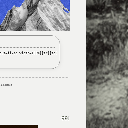
url=https://kicks-and-giggles.ru/][img]https://forumstatic.ru/fi
out=fixed width=100%][tr][td][/td][td width=550px][url=https://k
а дивизия.
991