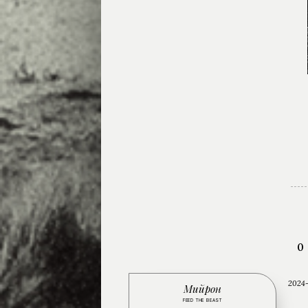
0
2024-
Мийрон
FEED THE BEAST