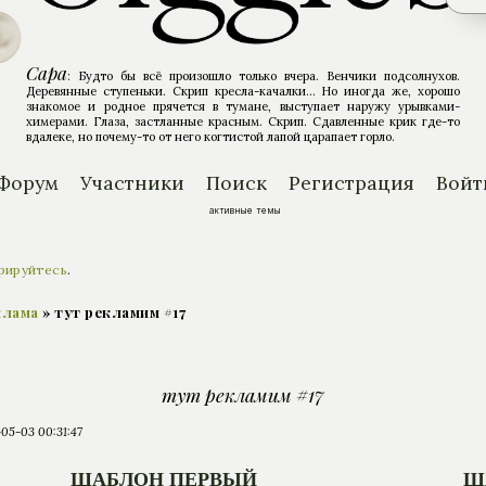
Сара
: Будто бы всё произошло только вчера. Венчики подсолнухов.
Деревянные ступеньки. Скрип кресла-качалки... Но иногда же, хорошо
знакомое и родное прячется в тумане, выступает наружу урывками-
химерами. Глаза, застланные красным. Скрип. Сдавленные крик где-то
вдалеке, но почему-то от него когтистой лапой царапает горло.
Форум
Участники
Поиск
Регистрация
Войт
активные темы
рируйтесь
.
клама
»
тут рекламим #17
тут рекламим #17
05-03 00:31:47
ШАБЛОН ПЕРВЫЙ
Ш