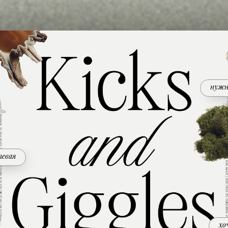
нужн
тевая
хо