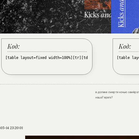
Код:
Код:
[table layout=fixed width=100%][tr][td][/td][td width=550px][
[table lay
в долине смерти ночью замёрзл
наша? врага?
05-14 23:20:01