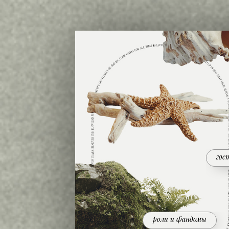
гос
роли и фандомы