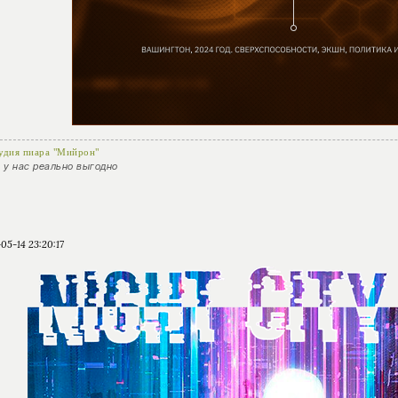
удия пиара "Мийрон"
) у нас реально выгодно
05-14 23:20:17