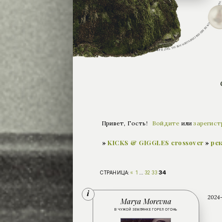
Привет, Гость!
Войдите
или
зарегист
»
KICKS & GIGGLES crossover
»
ре
34
СТРАНИЦА:
«
1
…
32
33
2024-
Marya Morevna
В ЧУЖОЙ ЗЕМЛЯНКЕ ГОРЕЛ ОГОНЬ