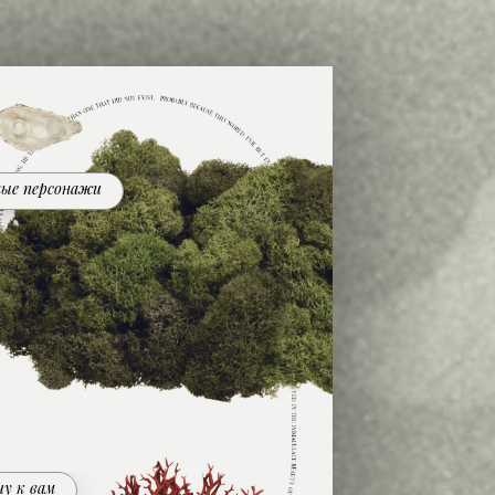
ые персонажи
чу к вам