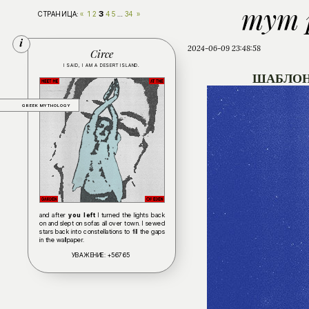
тут 
3
СТРАНИЦА:
«
1
2
4
5
…
34
»
2024-06-09 23:48:58
Circe
I SAID, I AM A DESERT ISLAND.
ШАБЛОН
GREEK MYTHOLOGY
and after
you left
I turned the lights back
on and slept on sofas all over town. I sewed
stars back into constellations to fill the gaps
in the wallpaper.
УВАЖЕНИЕ:
+56765