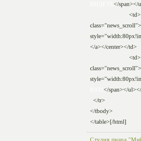
ВИДЕТЬ
</span></u
<td><center><a 
class="news_scr
style="width:80px!imp
</a></center></td>
<td><center><a 
class="news_sc
style="width:80px!im
ВАМ
</span></ul></
</tr>
</tbody>
</table>[/html]
Студия пиара "Ми