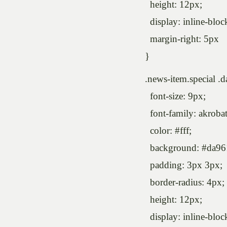
height: 12px;
display: inline-bloc
margin-right: 5px
}
.news-item.special .d
font-size: 9px;
font-family: akrobat
color: #fff;
background: #da96
padding: 3px 3px;
border-radius: 4px;
height: 12px;
display: inline-bloc