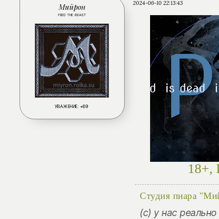
2024-06-10 22:13:43
Мийрон
FEED THE BEAST
УВАЖЕНИЕ:
+69
18+, 
Студия пиара "Ми
(с) у нас реальн