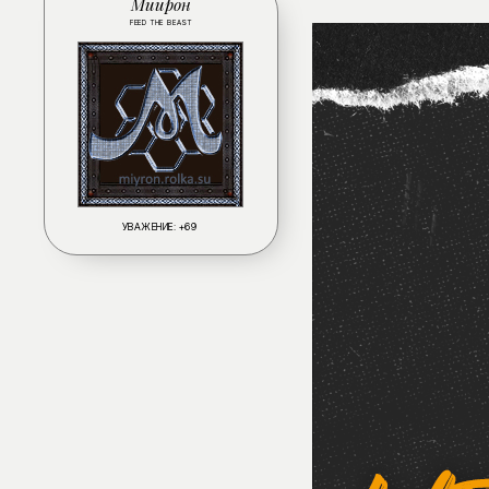
Мийрон
FEED THE BEAST
УВАЖЕНИЕ:
+69