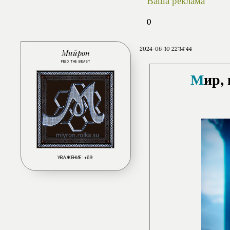
Ваша реклама
0
2024-06-10 22:14:44
Мийрон
FEED THE BEAST
М
ир,
УВАЖЕНИЕ:
+69