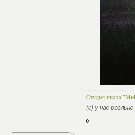
Студия пиара "Ми
(с) у нас реальн
0