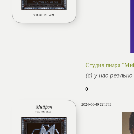
УВАЖЕНИЕ:
+69
Студия пиара "Ми
(с) у нас реальн
0
2024-06-10 22:13:13
Мийрон
FEED THE BEAST