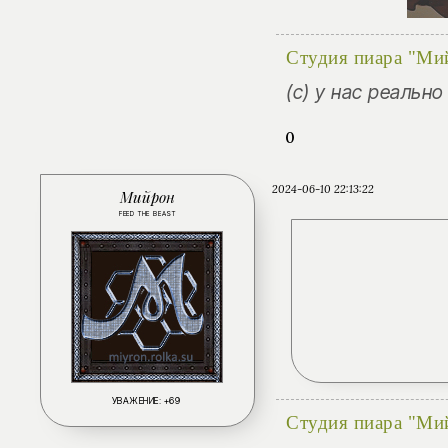
Студия пиара "Ми
(с) у нас реальн
0
2024-06-10 22:13:22
Мийрон
FEED THE BEAST
УВАЖЕНИЕ:
+69
Студия пиара "Ми