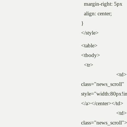
margin-right: 5px
align: center;
}
</style>
<table>
<tbody>
<tr>
<td><center><a 
class="news_scro
style="width:80px!imp
</a></center></td>
<td><center><a 
class="news_sc