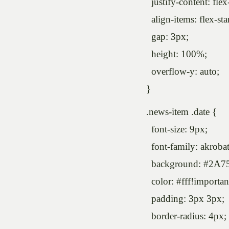
justify-content: flex-
align-items: flex-star
gap: 3px;
height: 100%;
overflow-y: auto;
}
.news-item .date {
font-size: 9px;
font-family: akrobat
background: #2A7
color: #fff!importan
padding: 3px 3px;
border-radius: 4px;