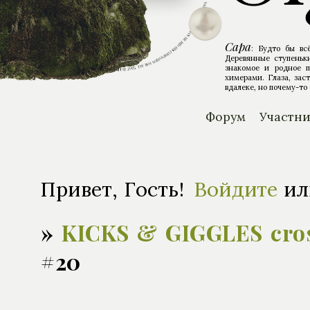
Сара
: Будто бы вс
Деревянные ступеньки
знакомое и родное п
химерами. Глаза, зас
вдалеке, но почему-то 
Форум
Участн
Привет, Гость!
Войдите
и
»
KICKS & GIGGLES cro
#20