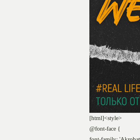
[html]<style>
@font-face {
font-family: 'Akrobat