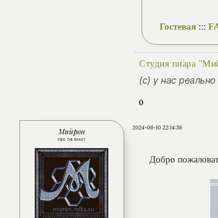
Гостевая
:::
F
Студия пиара "Ми
(с) у нас реальн
0
2024-06-10 22:14:56
Мийрон
FEED THE BEAST
Добро пожаловать