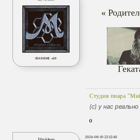
FEED THE BEAST
« Родител
УВАЖЕНИЕ:
+69
Гекат
Скоре
Студия пиара "Ми
(с) у нас реальн
0
2024-06-10 22:12:48
Мийрон