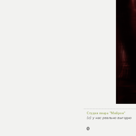
Студия пиара "Мийрон"
(с) у нас реально выгодно
0