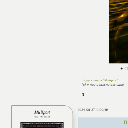
✦
С
Студия пиара "Мийрон"
(с) у нас реально выгодно
0
2024-09-27 10:00:49
Мийрон
FEED THE BEAST
П