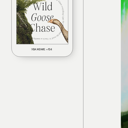
УВАЖЕНИЕ:
+104