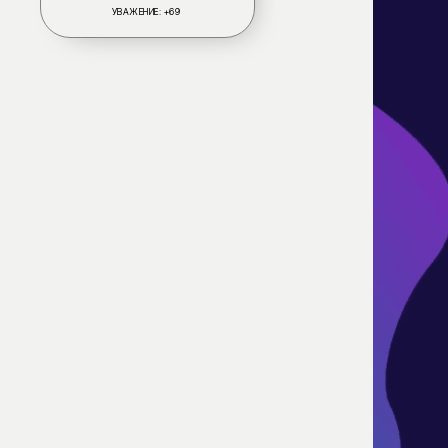
УВАЖЕНИЕ:
+69