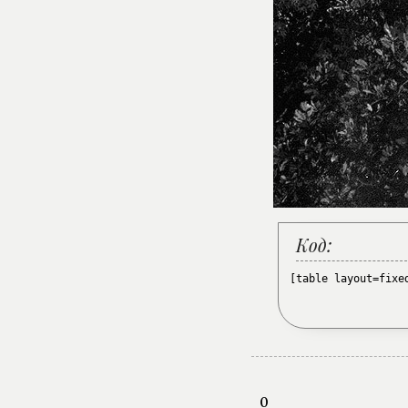
Код:
[table layout=fixe
0