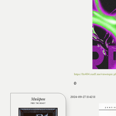
https://ftr404.rusff.me/viewtopi
0
2024-09-27 11:42:11
Мийрон
FEED THE BEAST