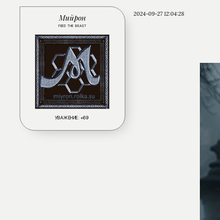
2024-09-27 12:04:28
Мийрон
FEED THE BEAST
УВАЖЕНИЕ:
+69