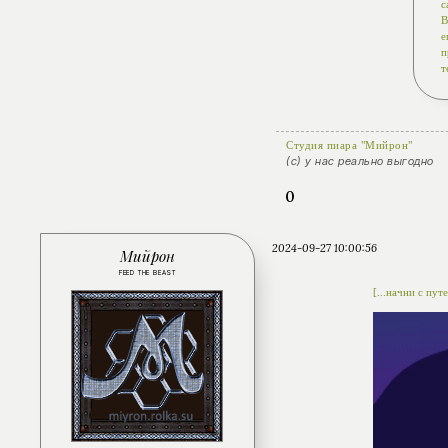
с
В
е
п
т
Студия пиара "Мийрон"
(с) у нас реально выгодно
0
2024-09-27 10:00:56
Мийрон
FEED THE BEAST
[...начни с пут