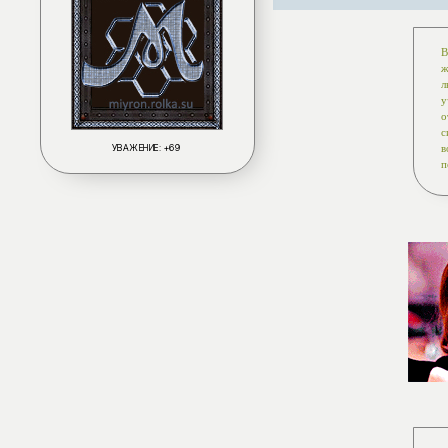
В
ж
л
у
о
с
УВАЖЕНИЕ:
+69
п