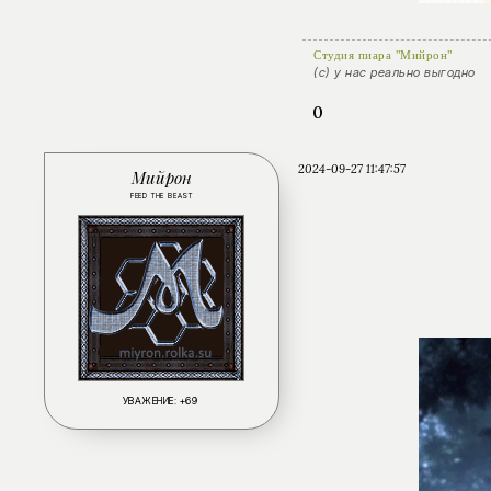
Студия пиара "Мийрон"
(с) у нас реально выгодно
0
2024-09-27 11:47:57
Мийрон
FEED THE BEAST
УВАЖЕНИЕ:
+69