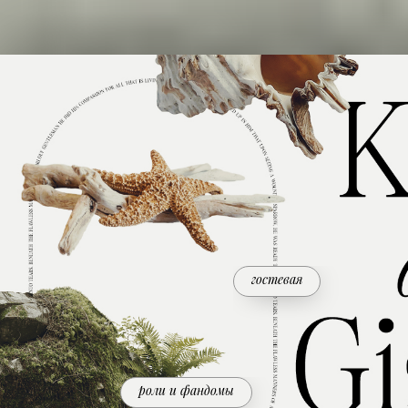
гостевая
роли и фандомы