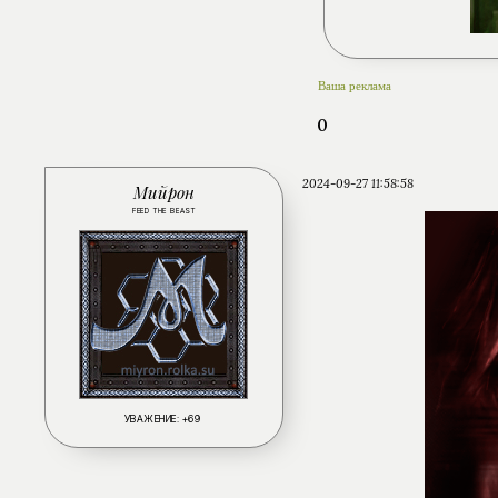
Ваша реклама
0
2024-09-27 11:58:58
Мийрон
FEED THE BEAST
УВАЖЕНИЕ:
+69