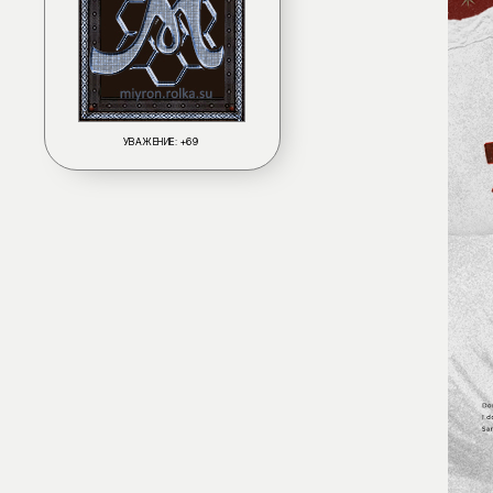
УВАЖЕНИЕ:
+69