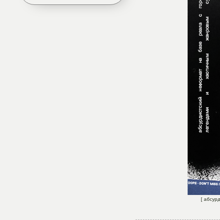
[ абсур