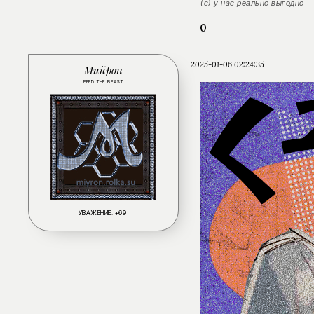
(с) у нас реально выгодно
0
2025-01-06 02:24:35
Мийрон
FEED THE BEAST
УВАЖЕНИЕ:
+69