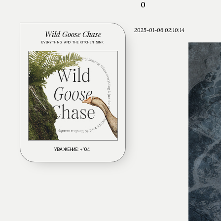
0
2025-01-06 02:10:14
Wild Goose Chase
EVERYTHING AND THE KITCHEN SINK
УВАЖЕНИЕ:
+104