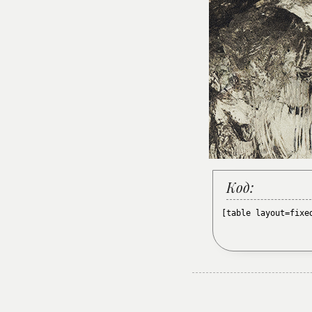
Код:
[table layout=fixe