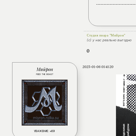
Студия пиара "Мийрон"
(с) у нас реально выгодно
0
2025-01-06 01:41:20
Мийрон
FEED THE BEAST
УВАЖЕНИЕ:
+69