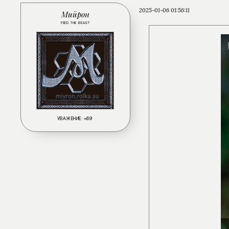
2025-01-06 01:56:11
Мийрон
FEED THE BEAST
УВАЖЕНИЕ:
+69