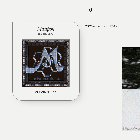
0
2025-01-06 01:36:48
Мийрон
FEED THE BEAST
УВАЖЕНИЕ:
+69