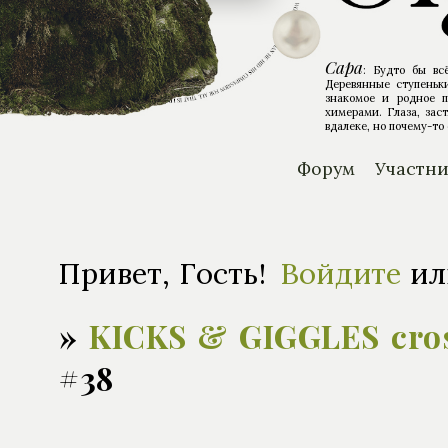
Сара
: Будто бы вс
Деревянные ступеньки
знакомое и родное п
химерами. Глаза, зас
вдалеке, но почему-то 
Форум
Участн
Привет, Гость!
Войдите
и
»
KICKS & GIGGLES cro
#38