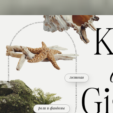
гостевая
роли и фандомы