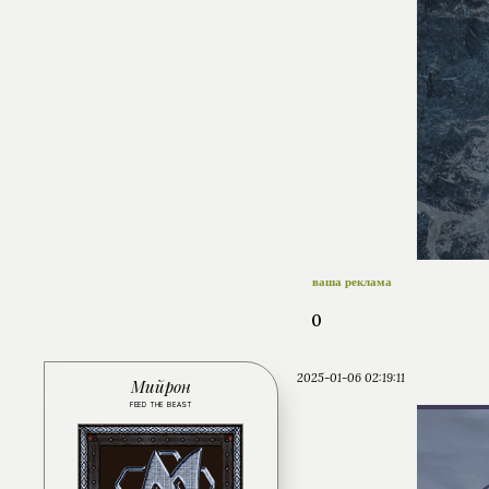
ваша реклама
0
2025-01-06 02:19:11
Мийрон
FEED THE BEAST