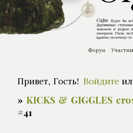
Сара
: Будто бы вс
Деревянные ступеньки
знакомое и родное п
химерами. Глаза, зас
вдалеке, но почему-то 
Форум
Участн
Привет, Гость!
Войдите
и
»
KICKS & GIGGLES cro
#41