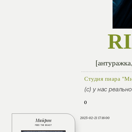
R
[антуражка,
Студия пиара "М
(с) у нас реальн
0
2025-02-21 17:16:00
Мийрон
FEED THE BEAST