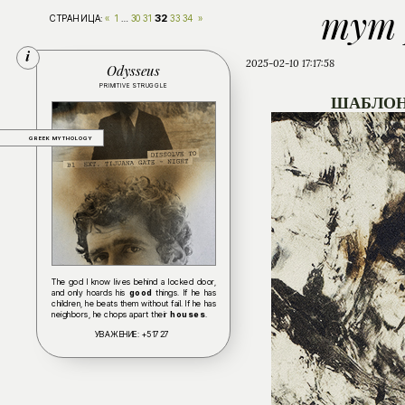
тут 
32
СТРАНИЦА:
«
1
…
30
31
33
34
»
2025-02-10 17:17:58
Odysseus
PRIMITIVE STRUGGLE
ШАБЛОН
GREEK MYTHOLOGY
The god I know lives behind a locked door,
and only hoards his
good
things. If he has
children, he beats them without fail. If he has
neighbors, he chops apart their
houses
.
УВАЖЕНИЕ:
+51727