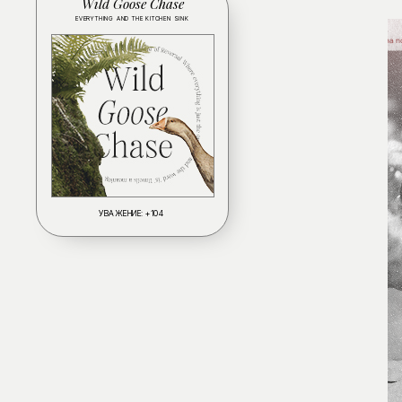
Wild Goose Chase
EVERYTHING AND THE KITCHEN SINK
УВАЖЕНИЕ:
+104