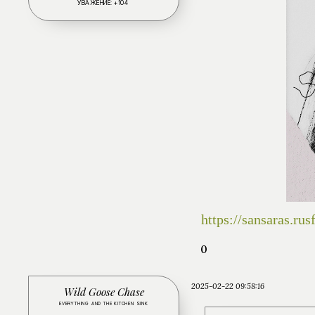
УВАЖЕНИЕ:
+104
https://sansaras.r
0
2025-02-22 09:58:16
Wild Goose Chase
EVERYTHING AND THE KITCHEN SINK