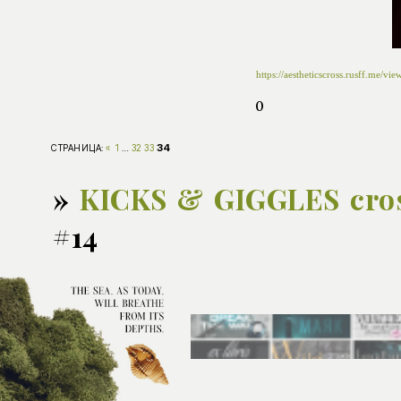
https://aestheticscross.rusff.me/
0
34
СТРАНИЦА:
«
1
…
32
33
»
KICKS & GIGGLES cro
#14