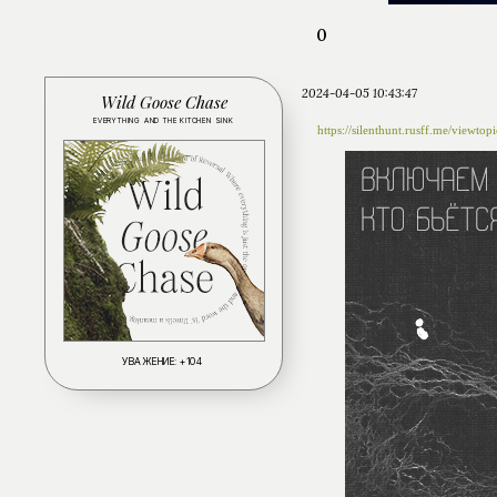
0
2024-04-05 10:43:47
Wild Goose Chase
EVERYTHING AND THE KITCHEN SINK
https://silenthunt.rusff.me/viewt
УВАЖЕНИЕ:
+104