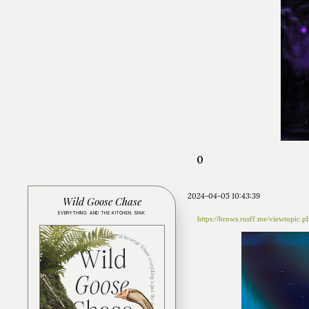
0
2024-04-05 10:43:39
Wild Goose Chase
EVERYTHING AND THE KITCHEN SINK
https://brnws.rusff.me/viewtopic