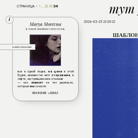
тут 
34
СТРАНИЦА:
«
1
…
32
33
2024-03-25 21:20:12
Marya Morevna
В ЧУЖОЙ ЗЕМЛЯНКЕ ГОРЕЛ ОГОНЬ
ШАБЛОН
SLAVIC FOLKLORE
все в одной лодке,
на цепи
в этой
будке, неизвестно чего
сторожами
, в
лифте, застрявшем меж этажами
— нас
повесят
на тех деревьях,
которые
мы
сажали.
УВАЖЕНИЕ:
+28883