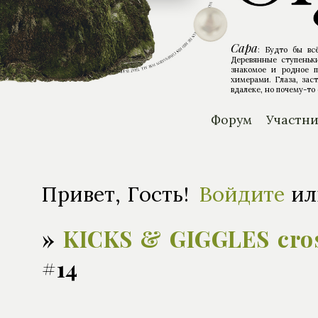
Сара
: Будто бы вс
Деревянные ступеньки
знакомое и родное п
химерами. Глаза, зас
вдалеке, но почему-то 
Форум
Участн
Привет, Гость!
Войдите
и
»
KICKS & GIGGLES cro
#14