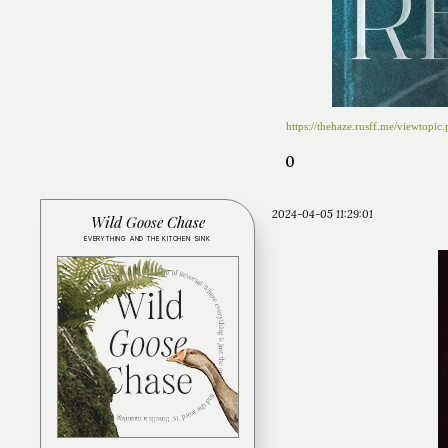
https://thehaze.rusff.me/viewtop
0
2024-04-05 11:29:01
Wild Goose Chase
EVERYTHING AND THE KITCHEN SINK