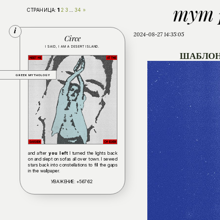
тут 
1
СТРАНИЦА:
2
3
…
34
»
2024-08-27 14:35:05
Circe
I SAID, I AM A DESERT ISLAND.
ШАБЛОН
GREEK MYTHOLOGY
and after
you left
I turned the lights back
on and slept on sofas all over town. I sewed
stars back into constellations to fill the gaps
in the wallpaper.
УВАЖЕНИЕ:
+56762