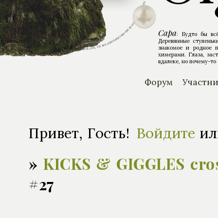
Сара
: Будто бы вс
Деревянные ступеньки
знакомое и родное п
химерами. Глаза, зас
вдалеке, но почему-то 
Форум
Участн
Привет, Гость!
Войдите
и
»
KICKS & GIGGLES cro
#27