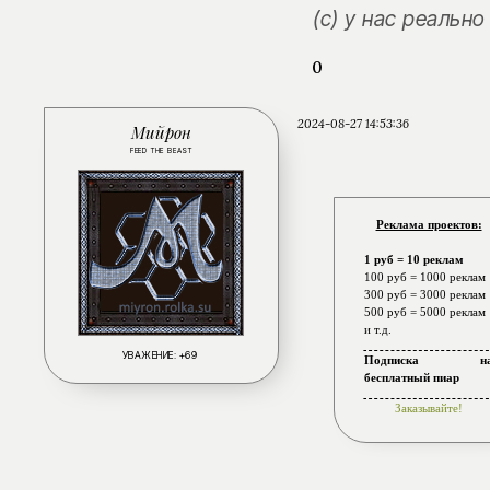
(с) у нас реальн
0
2024-08-27 14:53:36
Мийрон
FEED THE BEAST
Реклама проектов:
1 руб = 10 реклам
100 руб = 1000 реклам
300 руб = 3000 реклам
500 руб = 5000 реклам
и т.д.
УВАЖЕНИЕ:
+69
Подписка н
бесплатный пиар
Заказывайте!