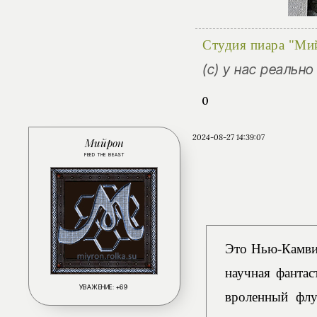
Студия пиара "Ми
(с) у нас реальн
0
2024-08-27 14:39:07
Мийрон
FEED THE BEAST
Это Нью-Камвил
научная фантас
УВАЖЕНИЕ:
+69
вроленный флу