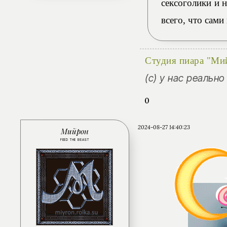
сексоголики и н
всего, что сами
Студия пиара "Ми
(с) у нас реальн
0
2024-08-27 14:40:23
Мийрон
FEED THE BEAST