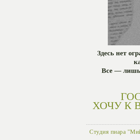
Здесь нет ог
к
Все — лишь
ГО
ХОЧУ К 
Студия пиара "Ми