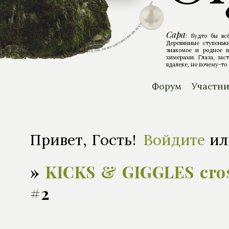
Сара
: Будто бы вс
Деревянные ступеньки
знакомое и родное п
химерами. Глаза, зас
вдалеке, но почему-то 
Форум
Участн
Привет, Гость!
Войдите
и
»
KICKS & GIGGLES cro
#2