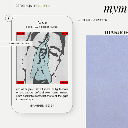
тут
1
СТРАНИЦА:
2
3
…
34
»
2023-08-06 12:19:26
Circe
I SAID, I AM A DESERT ISLAND.
ШАБЛОН
GREEK MYTHOLOGY
and after
you left
I turned the lights back
on and slept on sofas all over town. I sewed
stars back into constellations to fill the gaps
in the wallpaper.
УВАЖЕНИЕ:
+56764