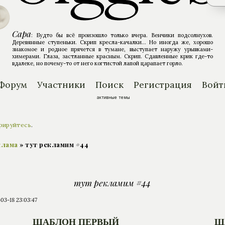
Сара
: Будто бы всё произошло только вчера. Венчики подсолнухов.
Деревянные ступеньки. Скрип кресла-качалки... Но иногда же, хорошо
знакомое и родное прячется в тумане, выступает наружу урывками-
химерами. Глаза, застланные красным. Скрип. Сдавленные крик где-то
вдалеке, но почему-то от него когтистой лапой царапает горло.
Форум
Участники
Поиск
Регистрация
Войт
активные темы
рируйтесь
.
клама
»
тут рекламим #44
тут рекламим #44
03-18 23:03:47
ШАБЛОН ПЕРВЫЙ
Ш