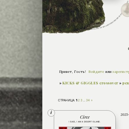
Привет, Гость!
Войдите
или
зарегист
»
KICKS & GIGGLES crossover
»
ре
1
СТРАНИЦА:
2
3
…
34
»
2025-
Circe
I SAID, I AM A DESERT ISLAND.