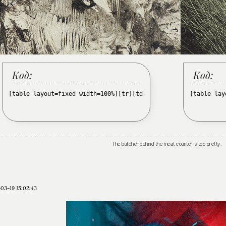
Код:
Код:
[table layout=fixed width=100%][tr][td][/td][td width=550px][
[table lay
The butcher behind the meat counter is too pretty.
03-19 15:02:43