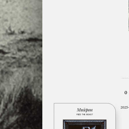
0
2025-
Мийрон
FEED THE BEAST