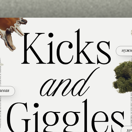
нужн
тевая
хо