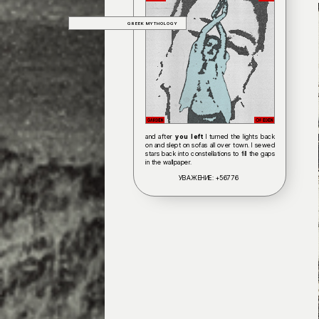
GREEK MYTHOLOGY
and after
you left
I turned the lights back
on and slept on sofas all over town. I sewed
stars back into constellations to fill the gaps
in the wallpaper.
УВАЖЕНИЕ:
+56776