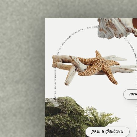
гос
роли и фандомы