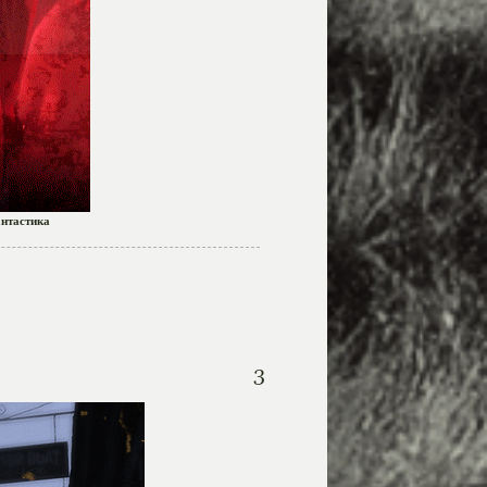
нтастика
3