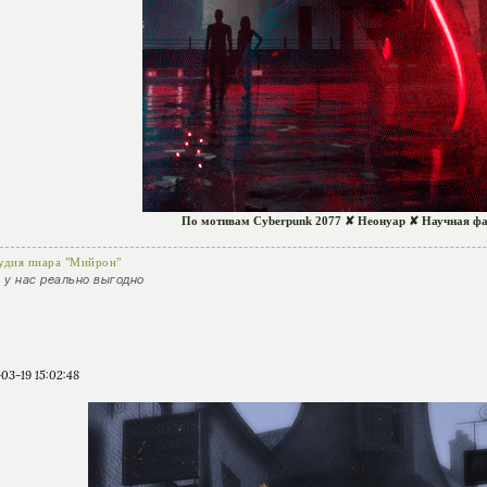
По мотивам Cyberpunk 2077 ✘ Неонуар ✘ Научная фа
удия пиара "Мийрон"
) у нас реально выгодно
03-19 15:02:48