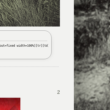
url=https://kicks-and-giggles.ru/][img]https://upforme.ru/upload
out=fixed width=100%][tr][td][/td][td width=550px][url=https://k
2