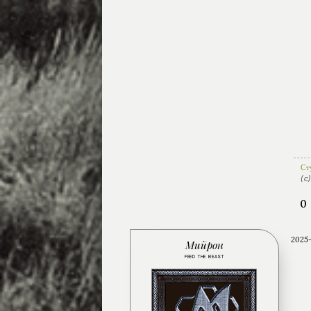
Ст
(с
0
2025-
Мийрон
FEED THE BEAST