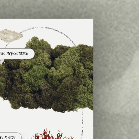
ые персонажи
чу к вам